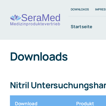
Zum
DOWNLOADS
IMPRE
Inhalt
springen
Startseite
Downloads
Nitril Untersuchungsh
Download
Produkt